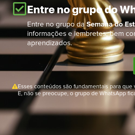
Entre no grupo do W
Entre no grupo da
Semana do Est
informações e lembretes, bem com
aprendizados.
Esses conteúdos são fundamentais para que 
E, não se preocupe, o grupo de WhatsApp fic