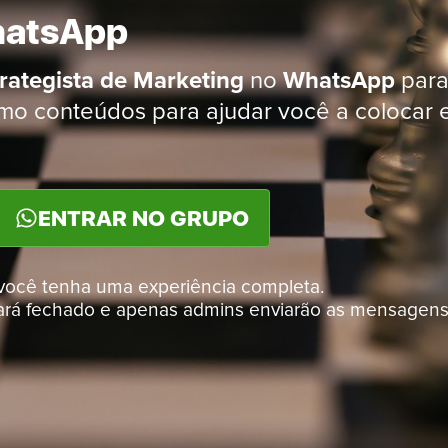
hatsApp
rategista de Marketing
no
WhatsApp
para
o conteúdos para ajudar você a colocar e
ENTRAR NO GRUPO
você tenha uma experiência completa.
ará fechado e apenas admins enviarão as mensagens