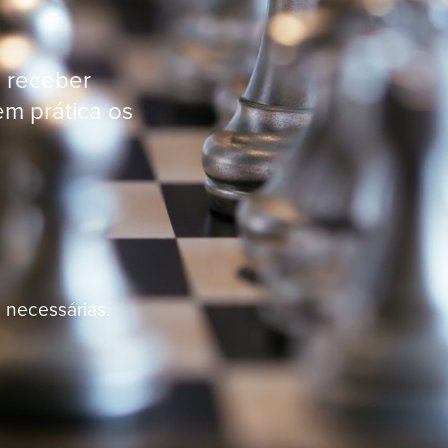
 receber
m prática os
 necessárias.