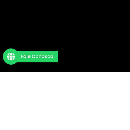
Fale Conosco
O Marketing Elevation
atua com consultoria, capacitação