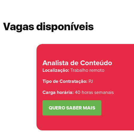
Vagas disponíveis
Analista de Conteúdo
Localização:
Trabalho remoto
Tipo de Contratação:
PJ
Carga horária:
40 horas semanais
QUERO SABER MAIS