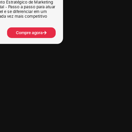
to Estratégico de Marketing
tal - Passo a passo para atuar
el e se diferenciar em um
da vez mais competitivo
Compre agora