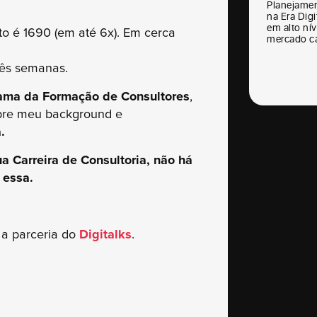
Planejamen
na Era Digi
em alto nív
to é 1690 (em até 6x). Em cerca
mercado ca
rês semanas.
ama da Formação de Consultores
,
obre meu background e
.
a Carreira de Consultoria, não há
 essa.
a parceria do
Digitalks
.