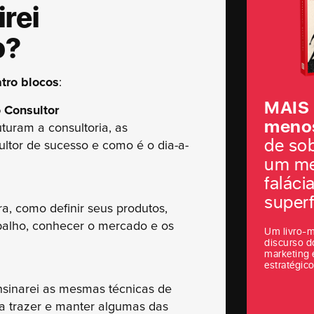
rei
o?
tro blocos
:
MAIS
 Consultor
menos
turam a consultoria, as
de so
ltor de sucesso e como é o dia-a-
um me
faláci
superf
ra, como definir seus produtos,
abalho, conhecer o mercado e os
Um livro-m
discurso d
marketing 
estratégico
ensinarei as mesmas técnicas de
ra trazer e manter algumas das