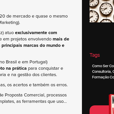
 20 de mercado e quase o mesmo
arketing).
uz) atuo
exclusivamente com
e em projetos envolvendo
mais de
s
principais marcas do mundo e
Tags
no Brasil e em Portugal)
Como Ser Con
to na prática
para conquistar e
Consultoria
,
ia e na gestão dos clientes.
Formação Co
ias, os acertos e também os erros.
, de Proposta Comercial, processos
emplates, as ferramentas que uso…