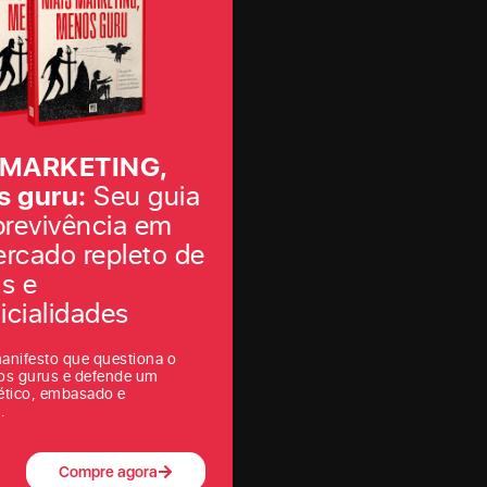
 MARKETING,
 guru:
Seu guia
brevivência em
rcado repleto de
as e
icialidades
anifesto que questiona o
os gurus e defende um
ético, embasado e
.
Compre agora