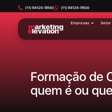
(11) 94125-9930
(11) 94125-9930
Empresas
Setor
Item #1
Item #2
Item #3
Formação de Co
quem é ou quer