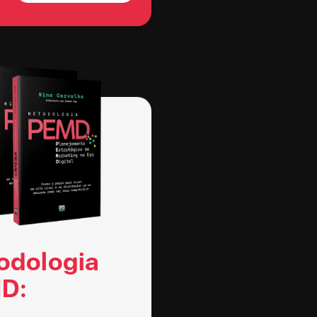
odologia
D: