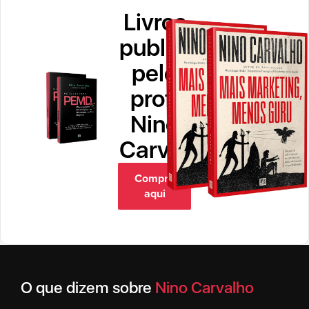
Livros
publicados
pelo
prof.
Nino
Carvalho
Compre
aqui
O que dizem sobre
Nino Carvalho