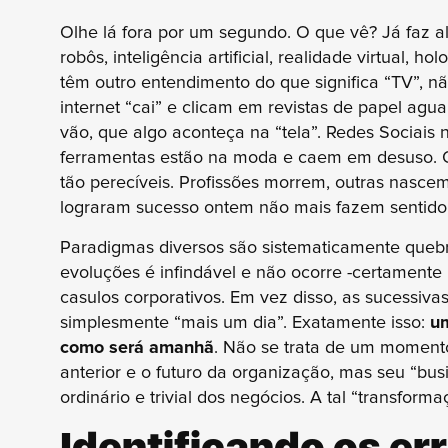
Olhe lá fora por um segundo. O que vê? Já faz
robôs, inteligência artificial, realidade virtual, h
têm outro entendimento do que significa “TV”,
internet “cai” e clicam em revistas de papel ag
vão, que algo aconteça na “tela”. Redes Sociais
ferramentas estão na moda e caem em desuso. O
tão perecíveis. Profissões morrem, outras nascem.
lograram sucesso ontem não mais fazem sentido 
Paradigmas diversos são sistematicamente quebra
evoluções é infindável e não ocorre -certamente
casulos corporativos. Em vez disso, as sucessiv
simplesmente “mais um dia”. Exatamente isso:
um
como será amanhã
. Não se trata de um moment
anterior e o futuro da organização, mas seu “busi
ordinário e trivial dos negócios. A tal “transform
Identificando os er