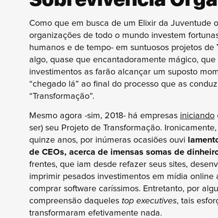
Como que em busca de um Elixir da Juventude o
organizações de todo o mundo investem fortunas 
humanos e de tempo- em suntuosos projetos de
algo, quase que encantadoramente mágico, que a
investimentos as farão alcançar um suposto mo
“chegado lá” ao final do processo que as conduz
“Transformação”.
Mesmo agora -sim, 2018- há empresas
iniciando
ser) seu Projeto de Transformação. Ironicamente,
quinze anos, por inúmeras ocasiões ouvi
lament
de CEOs, acerca de imensas somas de dinheir
frentes, que iam desde refazer seus sites, desen
imprimir pesados investimentos em mídia online a
comprar software caríssimos. Entretanto, por alg
compreensão daqueles
top executives
, tais esf
transformaram efetivamente nada.