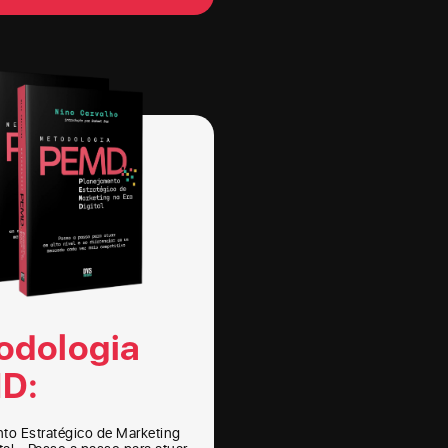
odologia
D:
to Estratégico de Marketing