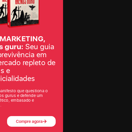
 MARKETING,
 guru:
Seu guia
brevivência em
rcado repleto de
as e
icialidades
anifesto que questiona o
os gurus e defende um
ético, embasado e
.
Compre agora