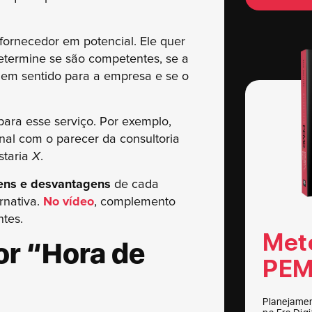
fornecedor em potencial. Ele quer
etermine se são competentes, se a
azem sentido para a empresa e se o
ara esse serviço. Por exemplo,
inal com o parecer da consultoria
staria
X
.
ens e desvantagens
de cada
rnativa.
No vídeo
, complemento
ntes.
Met
or “Hora de
PEM
Planejamen