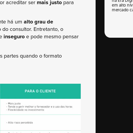
na Era Digi
por acreditar ser
mais justo
para
em alto nív
mercado ca
ente há um
alto grau de
o consultor. Entretanto, o
se
inseguro
e pode mesmo pensar
as partes quando o formato