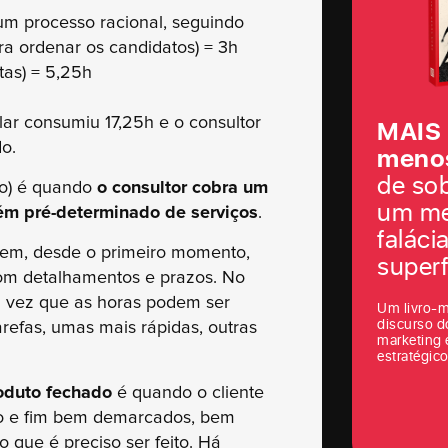
um processo racional, seguindo
ra ordenar os candidatos) = 3h
stas) = 5,25h
ular consumiu 17,25h e o consultor
MAIS
o.
menos
de so
o) é quando
o consultor cobra um
um me
bém pré-determinado de serviços
.
faláci
em, desde o primeiro momento,
superf
com detalhamentos e prazos. No
 vez que as horas podem ser
Um livro-m
discurso d
refas, umas mais rápidas, outras
marketing 
estratégico
oduto fechado
é quando o cliente
io e fim bem demarcados, bem
 que é preciso ser feito. Há