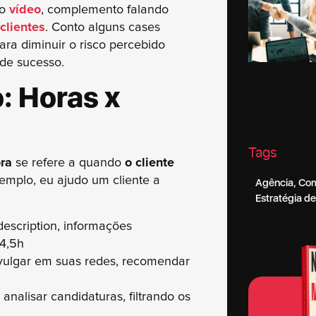
no
vídeo
, complemento falando
clientes
. Conto alguns cases
ara diminuir o risco percebido
 de sucesso.
: Horas x
Tags
ra
se refere a quando
o cliente
xemplo, eu ajudo um cliente a
Agência
,
Com
Estratégia d
 description, informações
 4,5h
vulgar em suas redes, recomendar
analisar candidaturas, filtrando os