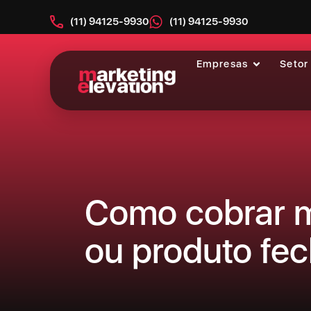
(11) 94125-9930
(11) 94125-9930
Empresas
Setor
Item #1
Item #2
Item #3
Como cobrar me
ou produto fe