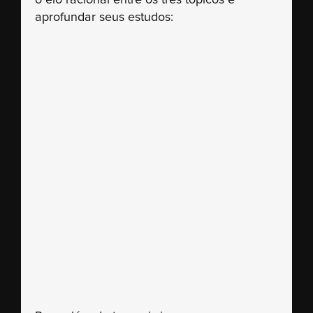
o elo racional entre os três tópicos e
aprofundar seus estudos: