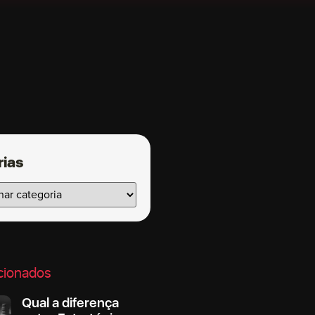
rias
cionados
Qual a diferença