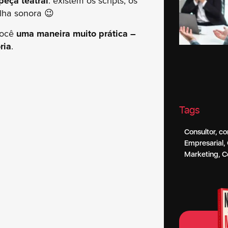
peça teatral
: existem os scripts, os
ilha sonora 😉
 você
uma maneira muito prática –
ria
.
Tags
Consultor
,
co
Empresarial
,
Marketing
,
C