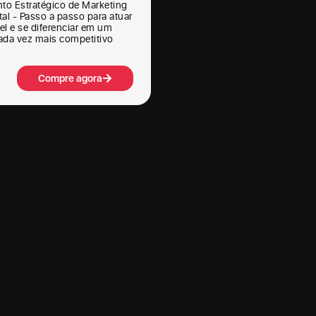
to Estratégico de Marketing
tal - Passo a passo para atuar
el e se diferenciar em um
da vez mais competitivo
Compre agora