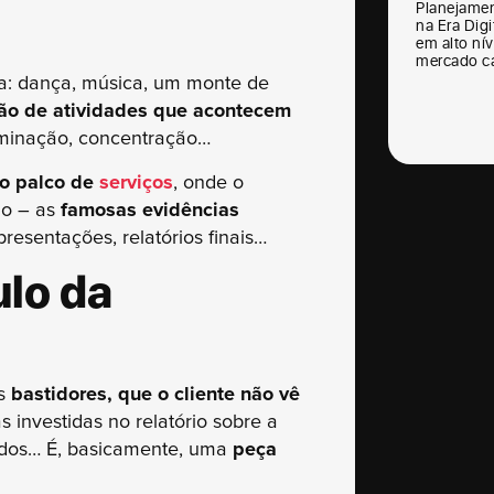
Planejamen
na Era Digi
em alto nív
mercado ca
na: dança, música, um monte de
hão de atividades que acontecem
uminação, concentração…
no palco de
serviços
, onde o
do – as
famosas evidências
presentações, relatórios finais…
ulo da
os
bastidores, que o cliente não vê
 investidas no relatório sobre a
udos… É, basicamente, uma
peça