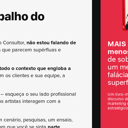
balho do
MAIS
o Consultor,
não estou falando de
menos
as que parecem supérfluas e
de so
um me
todo o contexto que engloba a
faláci
m os clientes e sua equipe, a
superf
– esqueça o seu lado profissional
Um livro-m
discurso d
s artistas interagem com a
marketing 
estratégico
um cenário, pesquisas, um ensaio,
om que você se sinta
parte