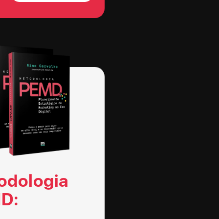
odologia
D: