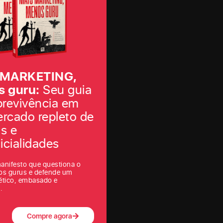
 MARKETING,
 guru:
Seu guia
brevivência em
rcado repleto de
as e
icialidades
anifesto que questiona o
os gurus e defende um
ético, embasado e
.
Compre agora