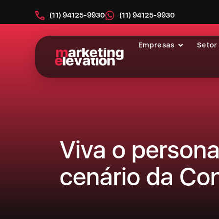
(11) 94125-9930
(11) 94125-9930
Empresas
Setor
Item #1
Item #2
Item #3
Viva o person
cenário da Con