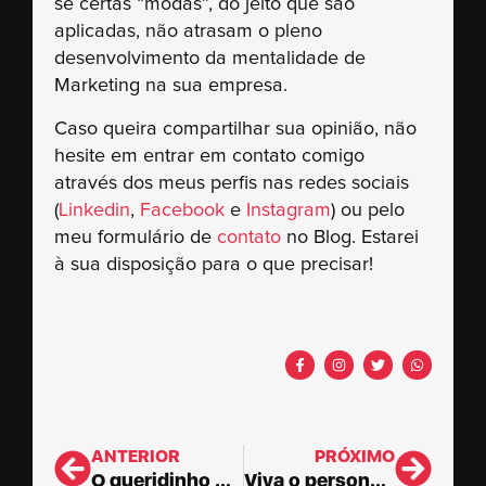
se certas “modas”, do jeito que são
aplicadas, não atrasam o pleno
desenvolvimento da mentalidade de
Marketing na sua empresa.
Caso queira compartilhar sua opinião, não
hesite em entrar em contato comigo
através dos meus perfis nas redes sociais
(
Linkedin
,
Facebook
e
Instagram
) ou pelo
meu formulário de
contato
no Blog.
Estarei
à sua disposição para o que precisar!
ANTERIOR
PRÓXIMO
O queridinho do chefe é o problema: o que fazer?
Viva o personagem! O papel do Consultor no cenário da Consultoria